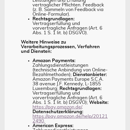
Leistungen und Erfüllung
vertraglicher Pflichten. Feedback
(z. B. Sammeln von Feedback via
Online-Formular).
Rechtsgrundlagen:
Vertragserfüllung und
vorvertragliche Anfragen (Art. 6
Abs. 1 S. 1 lit. b) DSGVO).
Weitere Hinweise zu
Verarbeitungsprozessen, Verfahren
und Diensten:
Amazon Payments:
Zahlungsdienstleistungen
(technische Anbindung von Online-
Bezahlmethoden);
Dienstanbieter:
Amazon Payments Europe S.C.A.
38 avenue J.F. Kennedy, L-1855
Luxemburg;
Rechtsgrundlagen:
Vertragserfüllung und
vorvertragliche Anfragen (Art. 6
Abs. 1 S. 1 lit. b) DSGVO);
Website:
https://pay.amazon.de/
.
Datenschutzerklärung:
https://pay.amazon.de/help/20121
2490
.
American Express: