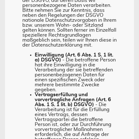
der DSGVO, auf deren Basis wir
personenbezogene Daten verarbeiten.
Bitte nehmen Sie zur Kenntnis, dass
neben den Regelungen der DSGVO
nationale Datenschutzvorgaben in Ihrem
bzw. unserem Wohn- oder Sitzland
gelten können. Sollten ferner im Einzelfall
speziellere Rechtsgrundlagen
maßgeblich sein, teilen wir Ihnen diese in
der Datenschutzerklärung mit.
Einwilligung (Art. 6 Abs. 1 S. 1 lit.
a) DSGVO)
- Die betroffene Person
hat ihre Einwilligung in die
Verarbeitung der sie betreffenden
personenbezogenen Daten für
einen spezifischen Zweck oder
mehrere bestimmte Zwecke
gegeben.
Vertragserfüllung und
vorvertragliche Anfragen (Art. 6
Abs. 1 S. 1 lit. b) DSGVO)
- Die
Verarbeitung ist für die Erfüllung
eines Vertrags, dessen
Vertragspartei die betroffene
Person ist, oder zur Durchführung
vorvertraglicher Maßnahmen
erforderlich, die auf Anfrage der