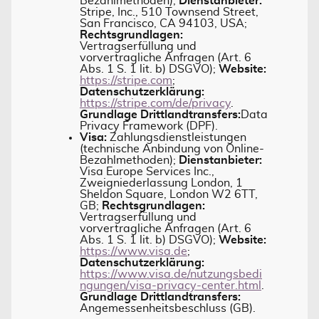
Bezahlmethoden);
Dienstanbieter:
Stripe, Inc., 510 Townsend Street,
San Francisco, CA 94103, USA;
Rechtsgrundlagen:
Vertragserfüllung und
vorvertragliche Anfragen (Art. 6
Abs. 1 S. 1 lit. b) DSGVO);
Website:
https://stripe.com
;
Datenschutzerklärung:
https://stripe.com/de/privacy
.
Grundlage Drittlandtransfers:
Data
Privacy Framework (DPF).
Visa:
Zahlungsdienstleistungen
(technische Anbindung von Online-
Bezahlmethoden);
Dienstanbieter:
Visa Europe Services Inc.,
Zweigniederlassung London, 1
Sheldon Square, London W2 6TT,
GB;
Rechtsgrundlagen:
Vertragserfüllung und
vorvertragliche Anfragen (Art. 6
Abs. 1 S. 1 lit. b) DSGVO);
Website:
https://www.visa.de
;
Datenschutzerklärung:
https://www.visa.de/nutzungsbedi
ngungen/visa-privacy-center.html
.
Grundlage Drittlandtransfers:
Angemessenheitsbeschluss (GB).