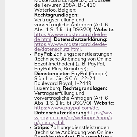
Mastercard Europe SA, Chaussée
de Tervuren 198A, B-1410
Waterloo, Belgien;
Rechtsgrundlagen:
Vertragserfüllung und
vorvertragliche Anfragen (Art. 6
Abs. 1 S. 1 lit. b) DSGVO);
Website:
https://www.mastercard.de/de-
de.html
.
Datenschutzerklärung:
https://www.mastercard.de/de-
de/datenschutz.html
.
PayPal:
Zahlungsdienstleistungen
(technische Anbindung von Online-
Bezahlmethoden) (z. B. PayPal,
PayPal Plus, Braintree);
Dienstanbieter:
PayPal (Europe)
S.à r.l. et Cie, S.C.A., 22-24
Boulevard Royal, L-2449
Luxemburg;
Rechtsgrundlagen:
Vertragserfüllung und
vorvertragliche Anfragen (Art. 6
Abs. 1 S. 1 lit. b) DSGVO);
Website:
https://www.paypal.com/de
.
Datenschutzerklärung:
https://ww
w.paypal.com/de/webapps/mpp/u
a/privacy-full
.
Stripe:
Zahlungsdienstleistungen
(technische Anbindung von Online-