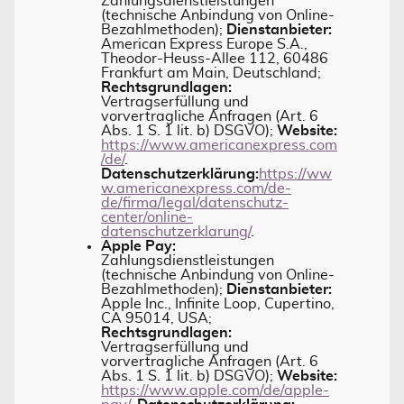
Zahlungsdienstleistungen
(technische Anbindung von Online-
Bezahlmethoden);
Dienstanbieter:
American Express Europe S.A.,
Theodor-Heuss-Allee 112, 60486
Frankfurt am Main, Deutschland;
Rechtsgrundlagen:
Vertragserfüllung und
vorvertragliche Anfragen (Art. 6
Abs. 1 S. 1 lit. b) DSGVO);
Website:
https://www.americanexpress.com
/de/
.
Datenschutzerklärung:
https://ww
w.americanexpress.com/de-
de/firma/legal/datenschutz-
center/online-
datenschutzerklarung/
.
Apple Pay:
Zahlungsdienstleistungen
(technische Anbindung von Online-
Bezahlmethoden);
Dienstanbieter:
Apple Inc., Infinite Loop, Cupertino,
CA 95014, USA;
Rechtsgrundlagen:
Vertragserfüllung und
vorvertragliche Anfragen (Art. 6
Abs. 1 S. 1 lit. b) DSGVO);
Website:
https://www.apple.com/de/apple-