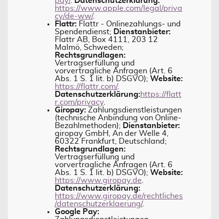
pay/
.
Datenschutzerklärung:
https://www.apple.com/legal/priva
cy/de-ww/
.
Flattr:
Flattr - Onlinezahlungs- und
Spendendienst;
Dienstanbieter:
Flattr AB, Box 4111, 203 12
Malmö, Schweden;
Rechtsgrundlagen:
Vertragserfüllung und
vorvertragliche Anfragen (Art. 6
Abs. 1 S. 1 lit. b) DSGVO);
Website:
https://flattr.com/
.
Datenschutzerklärung:
https://flatt
r.com/privacy
.
Giropay:
Zahlungsdienstleistungen
(technische Anbindung von Online-
Bezahlmethoden);
Dienstanbieter:
giropay GmbH, An der Welle 4,
60322 Frankfurt, Deutschland;
Rechtsgrundlagen:
Vertragserfüllung und
vorvertragliche Anfragen (Art. 6
Abs. 1 S. 1 lit. b) DSGVO);
Website:
https://www.giropay.de
.
Datenschutzerklärung:
https://www.giropay.de/rechtliches
/datenschutzerklaerung/
.
Google Pay: