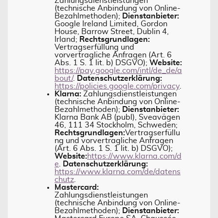
Zahlungsdienstleistungen
(technische Anbindung von Online-
Bezahlmethoden);
Dienstanbieter:
Google Ireland Limited, Gordon
House, Barrow Street, Dublin 4,
Irland;
Rechtsgrundlagen:
Vertragserfüllung und
vorvertragliche Anfragen (Art. 6
Abs. 1 S. 1 lit. b) DSGVO);
Website:
https://pay.google.com/intl/de_de/a
bout/
.
Datenschutzerklärung:
https://policies.google.com/privacy
.
Klarna:
Zahlungsdienstleistungen
(technische Anbindung von Online-
Bezahlmethoden);
Dienstanbieter:
Klarna Bank AB (publ), Sveavägen
46, 111 34 Stockholm, Schweden;
Rechtsgrundlagen:
Vertragserfüllu
ng und vorvertragliche Anfragen
(Art. 6 Abs. 1 S. 1 lit. b) DSGVO);
Website:
https://www.klarna.com/d
e
.
Datenschutzerklärung:
https://www.klarna.com/de/datens
chutz
.
Mastercard:
Zahlungsdienstleistungen
(technische Anbindung von Online-
Bezahlmethoden);
Dienstanbieter: